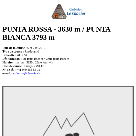
PUNTA ROSSA - 3630 m / PUNTA
BIANCA 3793 m
Date de la course :
6 et 7.04.2019
Type de course :
Rando à ski
Difficulté :
AD / S4
Dénivellation :
1er jour: 1000 m / 2ème jour: 1050 m
Horaire :
1er jour: 3h30 / 2ème jour: 4 h
Chef de course :
François MILESI
N° de tél :
+41 079 353 64 15
e-mail :
milesi.sa@bluewin.ch