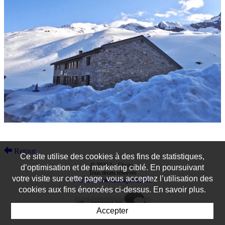
Refuge Vittorio Sella
Retour
Ce site utilise des cookies à des fins de statistiques,
© 2026 Le Glacier
d’optimisation et de marketing ciblé. En poursuivant
Tous droits réservés
votre visite sur cette page, vous acceptez l’utilisation des
Voir la version classique du site
cookies aux fins énoncées ci-dessus. En savoir plus.
Accepter