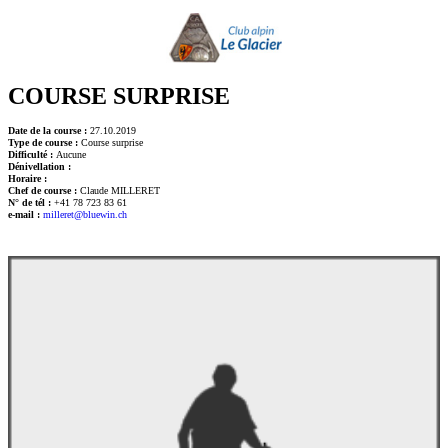
COURSE SURPRISE
Date de la course :
27.10.2019
Type de course :
Course surprise
Difficulté :
Aucune
Dénivellation :
Horaire :
Chef de course :
Claude MILLERET
N° de tél :
+41 78 723 83 61
e-mail :
milleret@bluewin.ch