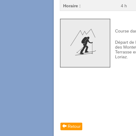
Horaire :
4 h
Course dan
Départ de 
des Montet
Terrasse e
Loriaz.
Retour