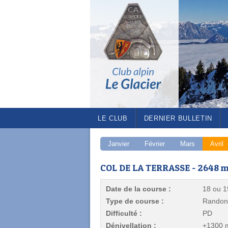
LE CLUB
DERNIER BULLETIN
Janvier
Février
Mars
Avril
COL DE LA TERRASSE - 2648 
Date de la course :
18 ou 1
Type de course :
Randonn
Difficulté :
PD
Dénivellation :
+1300 