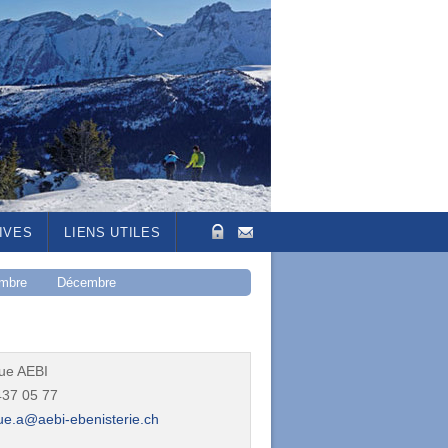
IVES
LIENS UTILES
mbre
Décembre
ue AEBI
437 05 77
ue.a@aebi-ebenisterie.ch