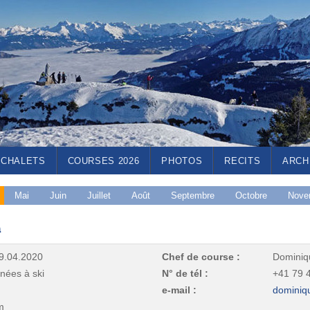
CHALETS
COURSES 2026
PHOTOS
RECITS
ARCH
Mai
Juin
Juillet
Août
Septembre
Octobre
Nove
m
9.04.2020
Chef de course :
Dominiq
ées à ski
N° de tél :
+41 79 
e-mail :
dominiq
m