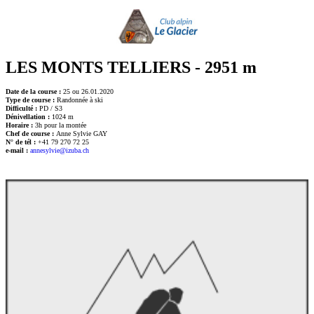
LES MONTS TELLIERS - 2951 m
Date de la course :
25 ou 26.01.2020
Type de course :
Randonnée à ski
Difficulté :
PD / S3
Dénivellation :
1024 m
Horaire :
3h pour la montée
Chef de course :
Anne Sylvie GAY
N° de tél :
+41 79 270 72 25
e-mail :
annesylvie@izuba.ch