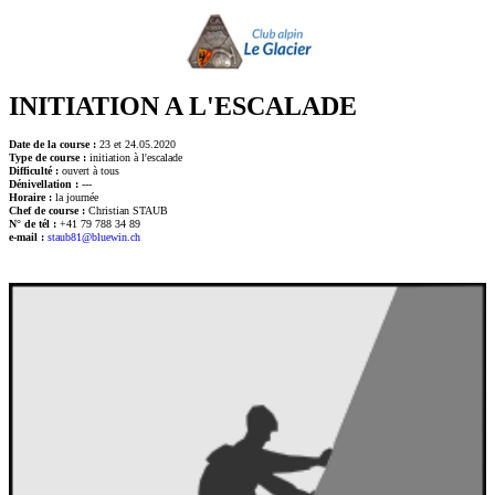
INITIATION A L'ESCALADE
Date de la course :
23 et 24.05.2020
Type de course :
initiation à l'escalade
Difficulté :
ouvert à tous
Dénivellation :
---
Horaire :
la journée
Chef de course :
Christian STAUB
N° de tél :
+41 79 788 34 89
e-mail :
staub81@bluewin.ch