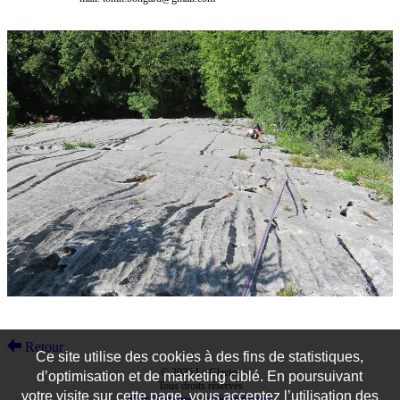
Dalle de la Frasse
Retour
Ce site utilise des cookies à des fins de statistiques,
© 2026 Le Glacier
d’optimisation et de marketing ciblé. En poursuivant
Tous droits réservés
votre visite sur cette page, vous acceptez l’utilisation des
Voir la version classique du site