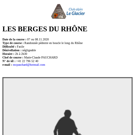
LES BERGES DU RHÔNE
Date de la course :
07 ou 08.11.2020
Type de course :
Randonnée pédestre en boucle le long du Rhône
Difficulté :
Facile
Dénivellation :
négligeable
Horaire :
2h à 2h30
Chef de course :
Marie-Claude PAUCHARD
N° de tél :
+41 22 796 52 40
e-mail :
mcpauchard@hotmail.com