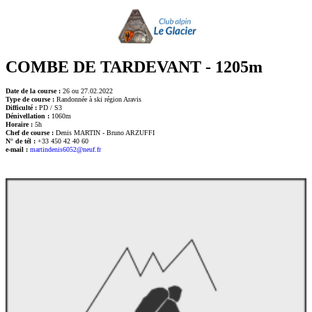
COMBE DE TARDEVANT - 1205m
Date de la course :
26 ou 27.02.2022
Type de course :
Randonnée à ski région Aravis
Difficulté :
PD / S3
Dénivellation :
1060m
Horaire :
5h
Chef de course :
Denis MARTIN - Bruno ARZUFFI
N° de tél :
+33 450 42 40 60
e-mail :
martindenis6052@neuf.fr