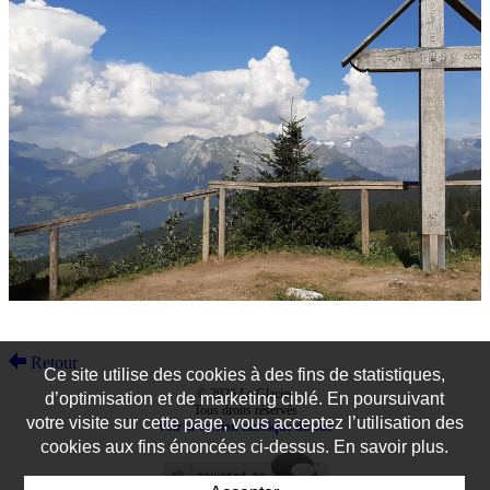
la Croix des sept frères
Retour
Ce site utilise des cookies à des fins de statistiques,
© 2026 Le Glacier
d’optimisation et de marketing ciblé. En poursuivant
Tous droits réservés
votre visite sur cette page, vous acceptez l’utilisation des
Voir la version classique du site
cookies aux fins énoncées ci-dessus. En savoir plus.