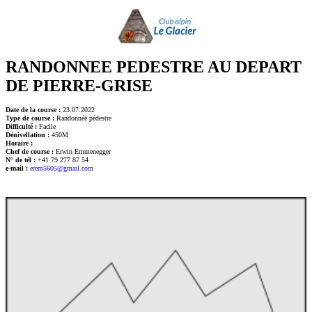
RANDONNEE PEDESTRE AU DEPART
DE PIERRE-GRISE
Date de la course :
23.07.2022
Type de course :
Randonnée pédestre
Difficulté :
Facile
Dénivellation :
450M
Horaire :
Chef de course :
Erwin Emmenegger
N° de tél :
+41 79 277 87 54
e-mail :
erem5605@gmail.com