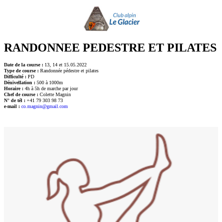
RANDONNEE PEDESTRE ET PILATES
Date de la course :
13, 14 et 15.05.2022
Type de course :
Randonnée pédestre et pilates
Difficulté :
PD
Dénivellation :
500 à 1000m
Horaire :
4h à 5h de marche par jour
Chef de course :
Colette Magnin
N° de tél :
+41 79 303 98 73
e-mail :
co.magnin@gmail.com