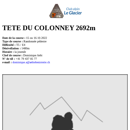
TETE DU COLONNEY 2692m
Date de la course :
15 ou 16.10.2022
Type de course :
Randonnée pédestre
Difficulté :
T5 / E4
Dénivellation :
1480m
Horaire :
la journée
Chef de course :
Dominique Aebi
N° de tél :
+41 79 437 05 77
e-mail :
dominique.a@aebiebenisterie.ch