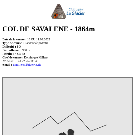
COL DE SAVALENE - 1864m
Date de la course :
10 OU 11.09.2022
Type de course :
Randonnée pédestre
Difficulté :
PD
Dénivellation :
900 m
Horaire :
4h30-5h
Chef de course :
Dominique Milleret
N° de tél :
+41 22 757 35 46
e-mail :
d.milleret@bluewin.ch