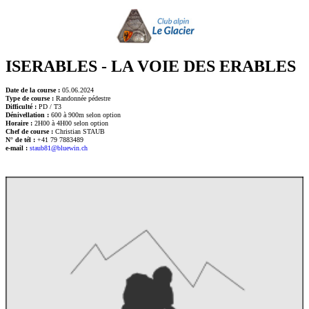
ISERABLES - LA VOIE DES ERABLES
Date de la course :
05.06.2024
Type de course :
Randonnée pédestre
Difficulté :
PD / T3
Dénivellation :
600 à 900m selon option
Horaire :
2H00 à 4H00 selon option
Chef de course :
Christian STAUB
N° de tél :
+41 79 7883489
e-mail :
staub81@bluewin.ch