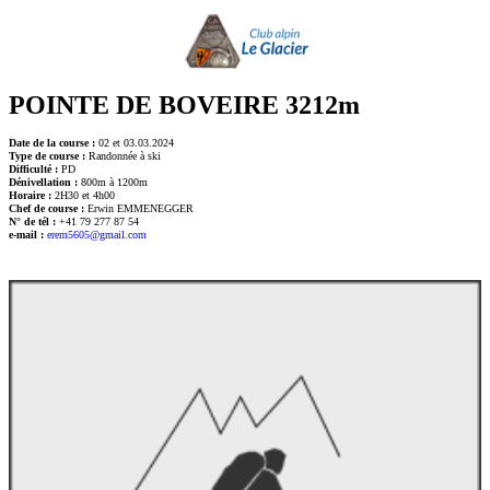
POINTE DE BOVEIRE 3212m
Date de la course :
02 et 03.03.2024
Type de course :
Randonnée à ski
Difficulté :
PD
Dénivellation :
800m à 1200m
Horaire :
2H30 et 4h00
Chef de course :
Erwin EMMENEGGER
N° de tél :
+41 79 277 87 54
e-mail :
erem5605@gmail.com