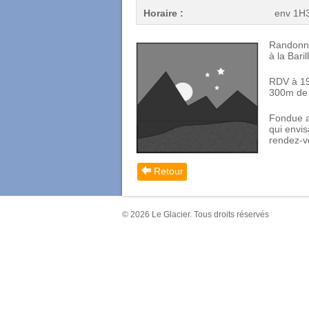
Horaire :
env 1H30
Randonné
à la Baril
RDV à 19
300m de D
Fondue a
qui envis
rendez-v
Retour
© 2026 Le Glacier. Tous droits réservés