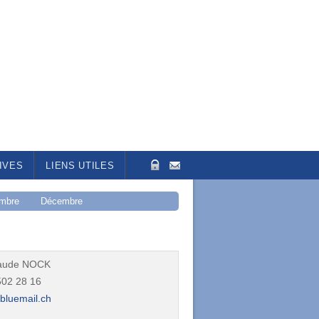
IVES
LIENS UTILES
mbre
Décembre
laude NOCK
502 28 16
bluemail.ch