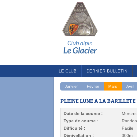
LE CLUB
DERNIER BULLETIN
Janvier
Février
Mars
Avril
PLEINE LUNE A LA BARILLETE
Date de la course :
Mercred
Type de course :
Randon
Difficulté :
Facile
Dénivellation :
300m