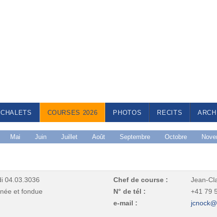
CHALETS
COURSES 2026
PHOTOS
RECITS
ARCH
Mai
Juin
Juillet
Août
Septembre
Octobre
Nove
i 04.03.3036
Chef de course :
Jean-C
née et fondue
N° de tél :
+41 79 
e-mail :
jcnock@