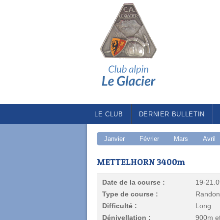
LE CLUB
DERNIER BULLETIN
Janvier
Février
Mars
Avril
METTELHORN 3400m
Date de la course :
19-21.
Type de course :
Randon
Difficulté :
Long
Dénivellation :
900m e