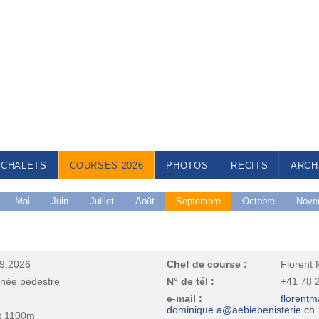
CHALETS
COURSES 2026
PHOTOS
RECITS
ARCH
Mai
Juin
Juillet
Août
Septembre
Octobre
Nove
09.2026
Chef de course :
Florent
née pédestre
N° de tél :
+41 78 2
e-mail :
florentm
dominique.a@aebiebenisterie.ch
t 1100m