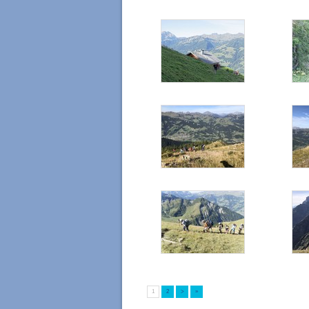
1
2
>
»