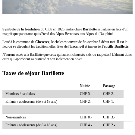
Symbole de la fondation
du Club en 1925, notre chère
Barillette
est située en face d'un
magnifique panorama qui s'étend des Alpes Bernoises aux Alpes du Dauphiné.
Loué à la commune de
Cheserex
, le chalet est ouvert de fin octobre à début mai. Il est le
lieu où se déroulent les traditionnelles fêtes de
l'Escanoël
et traversée
Faucille-Barillette
.
N'auront accès à la Barillette que ceux qui auront chaussés skis ou raquettes! L'aiment donc
ceux qui apprécient sa rusticité et son isolement en hiver.
Taxes de séjour Barillette
Nuitée
Passage
Membres / candidats
CHF 5.-
CHF 2.-
Enfants / adolescents (de 8 à 18 ans)
CHF 2.-
CHF 1.-
Non-membres
CHF 8.-
CHF 3.-
Enfants / adolescents (de 8 à 18 ans)
CHF 4.-
CHF 2.-