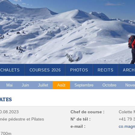
CHALETS
COURSES 2026
PHOTOS
RECITS
ARCH
Mai
Juin
Juillet
Août
Septembre
Octobre
Nove
ATES
0.08.2023
Chef de course :
Colette
ée pédestre et Pilates
N° de tél :
+41 79 3
e-mail :
co.magn
 700m