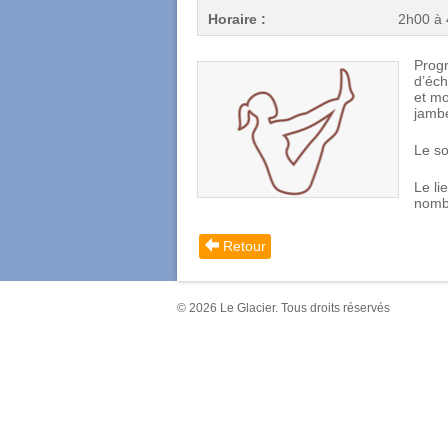
Horaire :
2h00 à 
Progr
d’éch
et mo
jambe
Le so
Le li
nombr
Retour
© 2026 Le Glacier. Tous droits réservés