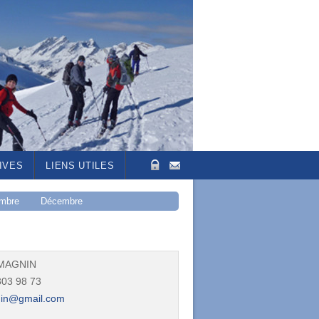
IVES
LIENS UTILES
mbre
Décembre
 MAGNIN
03 98 73‬‬
in@gmail.com