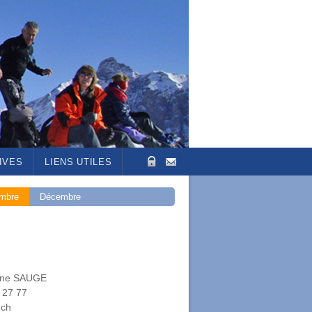
IVES
LIENS UTILES
mbre
Décembre
ine SAUGE
 27 77
.ch