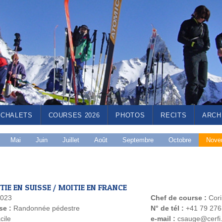
CHALETS
COURSES 2026
PHOTOS
RECITS
ARCH
Mai
Juin
Juillet
Août
Septembre
Octobre
Nove
IE EN SUISSE / MOITIE EN FRANCE
2023
Chef de course :
Cor
se :
Randonnée pédestre
N° de tél :
+41 79 276
cile
e-mail :
csauge@cerfi