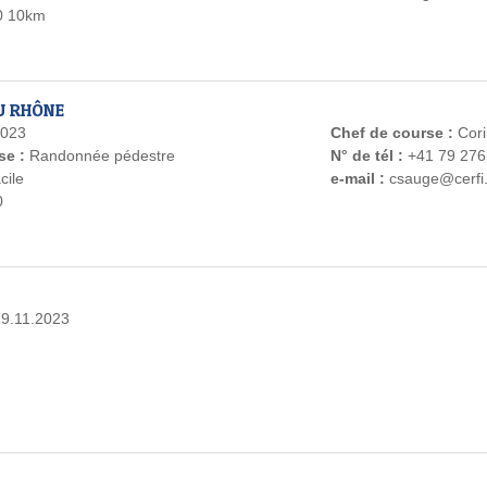
0 10km
U RHÔNE
2023
Chef de course :
Cor
se :
Randonnée pédestre
N° de tél :
+41 79 276
cile
e-mail :
csauge@cerfi
0
19.11.2023