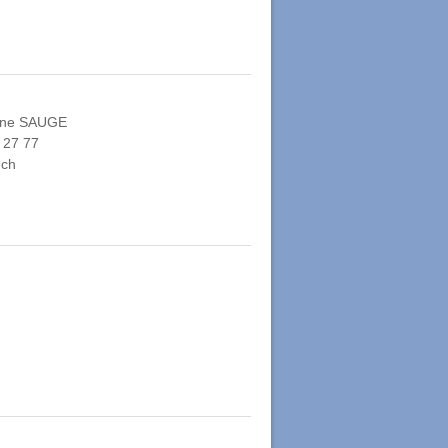
ine SAUGE
 27 77
.ch