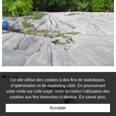
Retour
Ce site utilise des cookies à des fins de statistiques,
© 2026 Le Glacier
d’optimisation et de marketing ciblé. En poursuivant
Tous droits réservés
votre visite sur cette page, vous acceptez l’utilisation des
Voir la version classique du site
cookies aux fins énoncées ci-dessus. En savoir plus.
Accepter