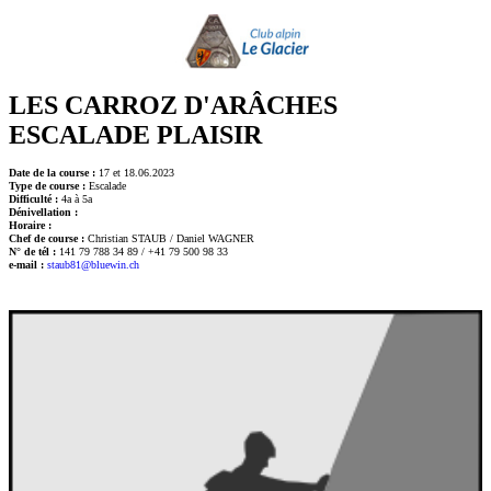
LES CARROZ D'ARÂCHES
ESCALADE PLAISIR
Date de la course :
17 et 18.06.2023
Type de course :
Escalade
Difficulté :
4a à 5a
Dénivellation :
Horaire :
Chef de course :
Christian STAUB / Daniel WAGNER
N° de tél :
141 79 788 34 89 / +41 79 500 98 33
e-mail :
staub81@bluewin.ch