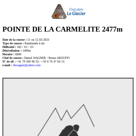
POINTE DE LA CARMELITE 2477m
Date de la course :
11 ou 12.03.2023
Type de course :
Randonnée à ski
Difficulté :
AD / S2 / S3
Dénivellation :
1400m
Horaire :
6h00
Chef de course :
Daniel WAGNER / Bruno ARZUFFI
N° de tél :
+41 79 500 98 33 / +33 6 76 47 64 13
e-mail :
dnwagner@yahoo.com