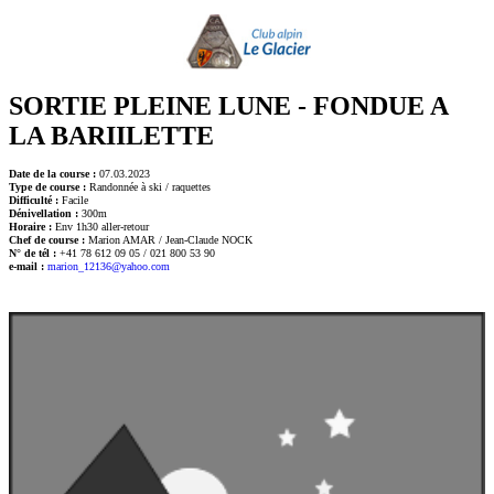
SORTIE PLEINE LUNE - FONDUE A
LA BARIILETTE
Date de la course :
07.03.2023
Type de course :
Randonnée à ski / raquettes
Difficulté :
Facile
Dénivellation :
300m
Horaire :
Env 1h30 aller-retour
Chef de course :
Marion AMAR / Jean-Claude NOCK
N° de tél :
+41 78 612 09 05 / 021 800 53 90
e-mail :
marion_12136@yahoo.com