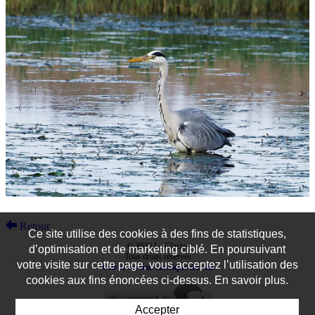
Retour
Ce site utilise des cookies à des fins de statistiques,
© 2026 Le Glacier
d’optimisation et de marketing ciblé. En poursuivant
Tous droits réservés
votre visite sur cette page, vous acceptez l’utilisation des
Voir la version classique du site
cookies aux fins énoncées ci-dessus. En savoir plus.
Accepter