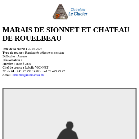
MARAIS DE SIONNET ET CHATEAU
DE ROUELBEAU
Date de la course :
25.01.2023
Type de course :
Randonnée pédestre en semaine
Difficulté :
Aucune
Dénivellation :
Horaire :
1h30 à 2h30
Chef de course :
Isabelle VIONNET
N° de tél :
+41 22 796 14 87 / +41 79 479 79 72
e-mail :
hammer@infomaniak.ch