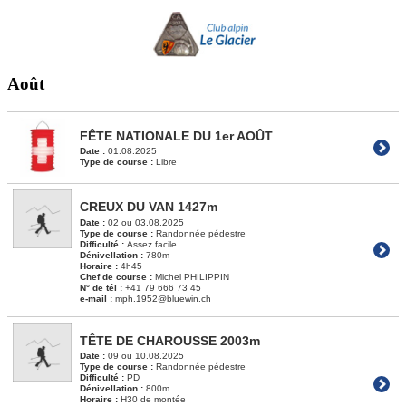
Août
FÊTE NATIONALE DU 1er AOÛT
Date :
01.08.2025
Type de course :
Libre
CREUX DU VAN 1427m
Date :
02 ou 03.08.2025
Type de course :
Randonnée pédestre
Difficulté :
Assez facile
Dénivellation :
780m
Horaire :
4h45
Chef de course :
Michel PHILIPPIN
N° de tél :
+41 79 666 73 45
e-mail :
mph.1952@bluewin.ch
TÊTE DE CHAROUSSE 2003m
Date :
09 ou 10.08.2025
Type de course :
Randonnée pédestre
Difficulté :
PD
Dénivellation :
800m
Horaire :
H30 de montée