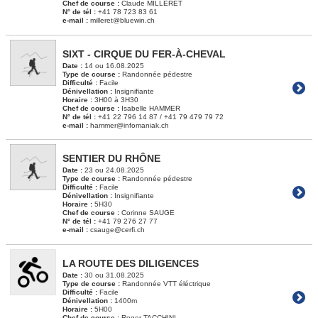
Chef de course :
Claude MILLERET
N° de tél :
+41 78 723 83 61
e-mail :
milleret@bluewin.ch
SIXT - CIRQUE DU FER-À-CHEVAL
Date :
14 ou 16.08.2025
Type de course :
Randonnée pédestre
Difficulté :
Facile
Dénivellation :
Insignifiante
Horaire :
3H00 à 3H30
Chef de course :
Isabelle HAMMER
N° de tél :
+41 22 796 14 87 / +41 79 479 79 72
e-mail :
hammer@infomaniak.ch
SENTIER DU RHÔNE
Date :
23 ou 24.08.2025
Type de course :
Randonnée pédestre
Difficulté :
Facile
Dénivellation :
Insignifiante
Horaire :
5H30
Chef de course :
Corinne SAUGE
N° de tél :
+41 79 276 27 77
e-mail :
csauge@cerfi.ch
LA ROUTE DES DILIGENCES
Date :
30 ou 31.08.2025
Type de course :
Randonnée VTT éléctrique
Difficulté :
Facile
Dénivellation :
1400m
Horaire :
5H00
Chef de course :
Roger TACCHINI