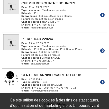
CHEMIN DES QUATRE SOURCES
Date :
11 au 15.09.2025
Type de course :
Randonnée pédestre
Difficulté :
PD
Dénivellation :
820m à 1450m selon étapes
Horaire :
5H00 à 8H00 selon étapes
Chef de course :
Jean-Louis GAY
N° de tél :
+41 77 436 38 01
e-mail :
jean-louis@izuba.ch
PIERREDAR 2292m
Date :
19 au 20.09.2025
Type de course :
Randonnée pédestre
Difficulté :
PD / T3 pour Drudy ou PD / T2 pour Prapio
Dénivellation :
1300m ou 1150m
Horaire :
3H30 à 4H00 de montée
Chef de course :
Corinne SAUGE
N° de tél :
+41 79 276 27 77
e-mail :
csauge@cerfi.ch
CENTIEME ANNIVERSAIRE DU CLUB
Date :
27.09.2025
Type de course :
Fête
Chef de course :
Isabelle HAMMER
N° de tél :
+41 22 79614 87 / +41 79 479 79 72
e-mail :
hammer@infomaniak.ch
Ce site utilise des cookies à des fins de statistiques,
© 2026 Le Glacier
d’optimisation et de marketing ciblé. En poursuivant
Tous droits réservés