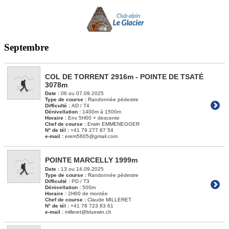
Septembre
COL DE TORRENT 2916m - POINTE DE TSATÉ
3078m
Date :
06 ou 07.09.2025
Type de course :
Randonnée pédestre
Difficulté :
AD / T4
Dénivellation :
1400m à 1500m
Horaire :
Env 5H00 + descente
Chef de course :
Erwin EMMENEGGER
N° de tél :
+41 79 277 87 54
e-mail :
erem5605@gmail.com
POINTE MARCELLY 1999m
Date :
13 ou 14.09.2025
Type de course :
Randonnée pédestre
Difficulté :
PD / T3
Dénivellation :
500m
Horaire :
2H00 de montée
Chef de course :
Claude MILLERET
N° de tél :
+41 78 723 83 61
e-mail :
milleret@bluewin.ch