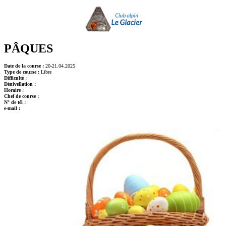
PÂQUES
Date de la course :
20-21.04.2025
Type de course :
Libre
Difficulté :
Dénivellation :
Horaire :
Chef de course :
N° de tél :
e-mail :