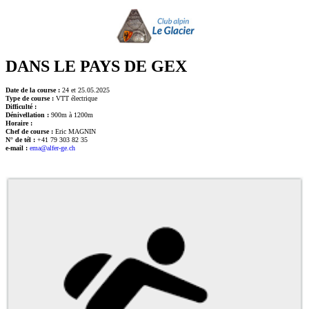
DANS LE PAYS DE GEX
Date de la course :
24 et 25.05.2025
Type de course :
VTT électrique
Difficulté :
Dénivellation :
900m à 1200m
Horaire :
Chef de course :
Eric MAGNIN
N° de tél :
+41 79 303 82 35
e-mail :
ema@alfer-ge.ch