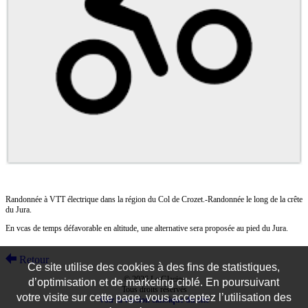
Randonnée à VTT électrique dans la région du Col de Crozet.-Randonnée le long de la crête
du Jura.
En vcas de temps défavorable en altitude, une alternative sera proposée au pied du Jura.
Retour
Ce site utilise des cookies à des fins de statistiques,
© 2026 Le Glacier
d’optimisation et de marketing ciblé. En poursuivant
Tous droits réservés
votre visite sur cette page, vous acceptez l’utilisation des
Voir la version classique du site