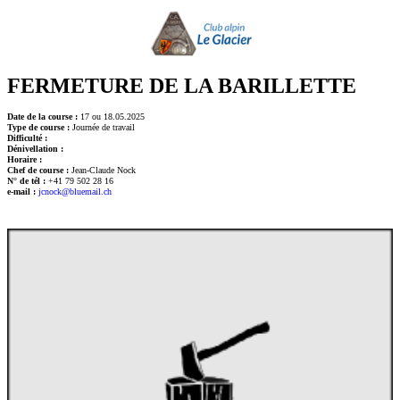
FERMETURE DE LA BARILLETTE
Date de la course :
17 ou 18.05.2025
Type de course :
Journée de travail
Difficulté :
Dénivellation :
Horaire :
Chef de course :
Jean-Claude Nock
N° de tél :
+41 79 502 28 16
e-mail :
jcnock@bluemail.ch